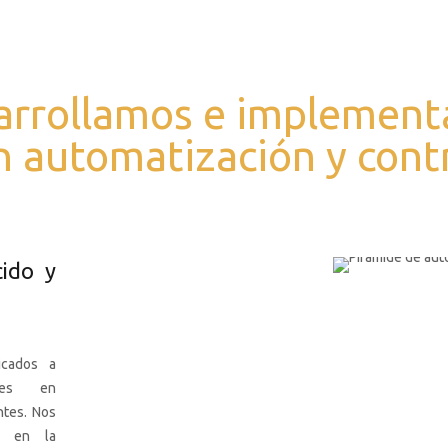
arrollamos e implement
n automatización y contro
ido y
icados a
ones en
ntes. Nos
, en la