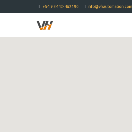
+54 9 3442-462190
info@vhautomation.co